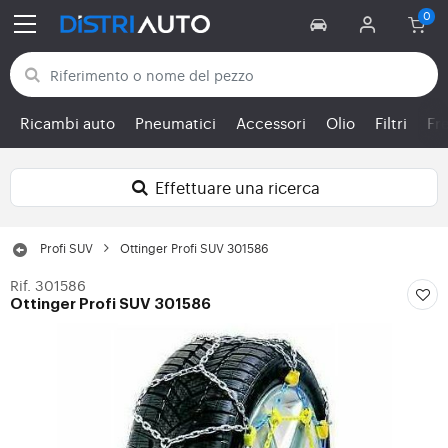
Torna alle categorie
Ricambi auto
Pneumatici
Accessori
Olio
Filtri
Fr
Effettuare una ricerca
Profi SUV
Ottinger Profi SUV 301586
Rif. 301586
Ottinger Profi SUV 301586