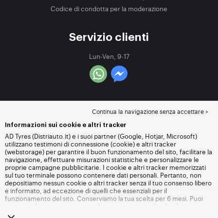
Codice di condotta per la moderazione
Servizio clienti
Lun-Ven, 9-17
Continua la navigazione senza accettare >
Informazioni sui cookie e altri tracker
AD Tyres (Distriauto.it) e i suoi partner (Google, Hotjar, Microsoft)
utilizzano testimoni di connessione (cookie) e altri tracker
(webstorage) per garantire il buon funzionamento del sito, facilitare la
navigazione, effettuare misurazioni statistiche e personalizzare le
proprie campagne pubblicitarie. I cookie e altri tracker memorizzati
sul tuo terminale possono contenere dati personali. Pertanto, non
depositiamo nessun cookie o altri tracker senza il tuo consenso libero
e informato, ad eccezione di quelli che essenziali per il
funzionamento del sito. Conserviamo la tua scelta per 6 mesi. Puoi
revocare il tuo consenso in qualsiasi momento andando alla
pagina
dei cookie e altri tracker
. Puoi scegliere di continuare a navigare