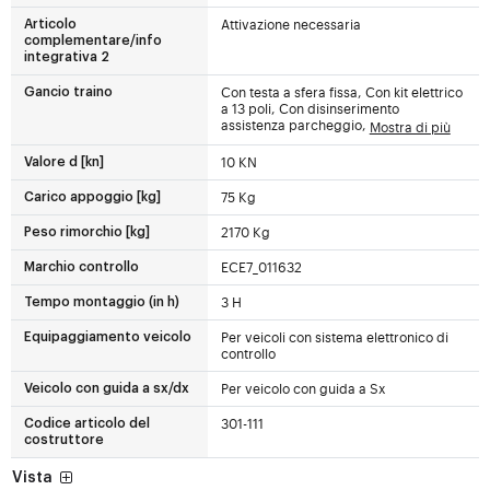
Attivazione necessaria
Articolo
complementare/info
integrativa 2
Con testa a sfera fissa, Con kit elettrico
Gancio traino
a 13 poli, Con disinserimento
assistenza parcheggio,
Mostra di più
10 KN
Valore d [kn]
75 Kg
Carico appoggio [kg]
2170 Kg
Peso rimorchio [kg]
ECE7_011632
Marchio controllo
3 H
Tempo montaggio (in h)
Per veicoli con sistema elettronico di
Equipaggiamento veicolo
controllo
Per veicolo con guida a Sx
Veicolo con guida a sx/dx
301-111
Codice articolo del
costruttore
Vista