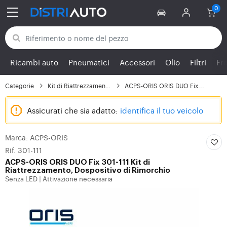
Torna alle categorie
Ricambi auto
Pneumatici
Accessori
Olio
Filtri
Fr
Categorie
Kit di Riattrezzamento...
ACPS-ORIS ORIS DUO Fix...
Assicurati che sia adatto:
identifica il tuo veicolo
Marca: ACPS-ORIS
Rif. 301-111
ACPS-ORIS
ORIS DUO Fix 301-111 Kit di
Riattrezzamento, Dospositivo di Rimorchio
Senza LED
Attivazione necessaria
|