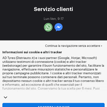
Servizio clienti
Lun-Ven, 9-17
Continua la navigazione senza accettare >
Informazioni sui cookie e altri tracker
AD Tyres (Distriauto.it) e i suoi partner (Google, Hotjar, Microsoft)
utilizzano testimoni di connessione (cookie) e altri tracker
(webstorage) per garantire il buon funzionamento del sito, facilitare la
navigazione, effettuare misurazioni statistiche e personalizzare le
proprie campagne pubblicitarie. I cookie e altri tracker memorizzati
sul tuo terminale possono contenere dati personali. Pertanto, non
depositiamo nessun cookie o altri tracker senza il tuo consenso libero
e informato, ad eccezione di quelli che essenziali per il
funzionamento del sito. Conserviamo la tua scelta per 6 mesi. Puoi
revocare il tuo consenso in qualsiasi momento andando alla
pagina
dei cookie e altri tracker
. Puoi scegliere di continuare a navigare
senza accettare il deposito di cookie o altri tracker. Il rifiuto non
impedisce l'accesso ai servizi Distriauto.it. Per maggiori informazioni,