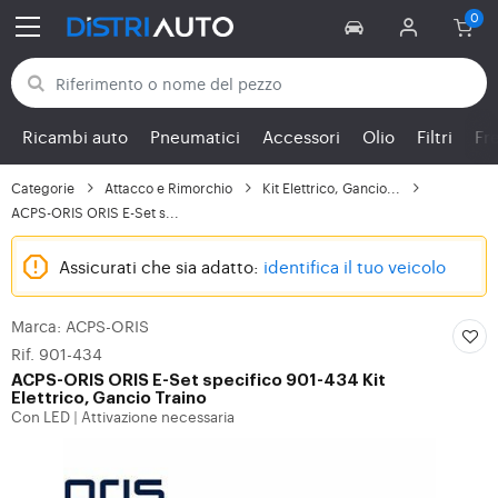
Torna alle categorie
Ricambi auto
Pneumatici
Accessori
Olio
Filtri
Fr
Categorie
Attacco e Rimorchio
Kit Elettrico, Gancio...
ACPS-ORIS ORIS E-Set s...
Assicurati che sia adatto:
identifica il tuo veicolo
Marca: ACPS-ORIS
Rif. 901-434
ACPS-ORIS
ORIS E-Set specifico 901-434 Kit
Elettrico, Gancio Traino
Con LED
Attivazione necessaria
|