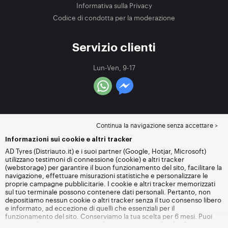
Informativa sulla Privacy
Codice di condotta per la moderazione
Servizio clienti
Lun-Ven, 9-17
Continua la navigazione senza accettare >
Informazioni sui cookie e altri tracker
AD Tyres (Distriauto.it) e i suoi partner (Google, Hotjar, Microsoft)
utilizzano testimoni di connessione (cookie) e altri tracker
(webstorage) per garantire il buon funzionamento del sito, facilitare la
navigazione, effettuare misurazioni statistiche e personalizzare le
proprie campagne pubblicitarie. I cookie e altri tracker memorizzati
sul tuo terminale possono contenere dati personali. Pertanto, non
depositiamo nessun cookie o altri tracker senza il tuo consenso libero
e informato, ad eccezione di quelli che essenziali per il
funzionamento del sito. Conserviamo la tua scelta per 6 mesi. Puoi
revocare il tuo consenso in qualsiasi momento andando alla
pagina