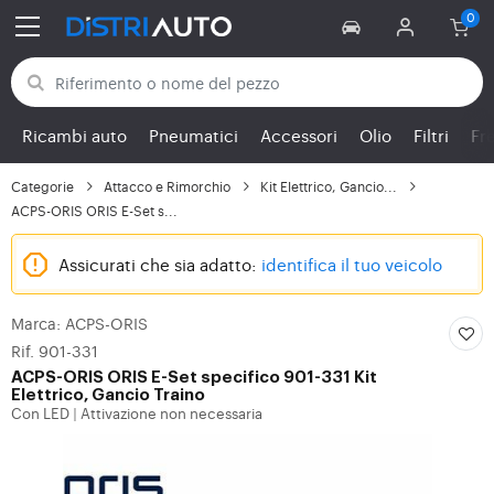
Torna alle categorie
Ricambi auto
Pneumatici
Accessori
Olio
Filtri
Fr
Categorie
Attacco e Rimorchio
Kit Elettrico, Gancio...
ACPS-ORIS ORIS E-Set s...
Assicurati che sia adatto:
identifica il tuo veicolo
Marca: ACPS-ORIS
Rif. 901-331
ACPS-ORIS
ORIS E-Set specifico 901-331 Kit
Elettrico, Gancio Traino
Con LED
Attivazione non necessaria
|