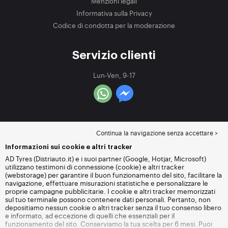
Menzioni legali
Informativa sulla Privacy
Codice di condotta per la moderazione
Servizio clienti
Lun-Ven, 9-17
Continua la navigazione senza accettare >
Informazioni sui cookie e altri tracker
AD Tyres (Distriauto.it) e i suoi partner (Google, Hotjar, Microsoft)
utilizzano testimoni di connessione (cookie) e altri tracker
(webstorage) per garantire il buon funzionamento del sito, facilitare la
navigazione, effettuare misurazioni statistiche e personalizzare le
proprie campagne pubblicitarie. I cookie e altri tracker memorizzati
sul tuo terminale possono contenere dati personali. Pertanto, non
depositiamo nessun cookie o altri tracker senza il tuo consenso libero
e informato, ad eccezione di quelli che essenziali per il
funzionamento del sito. Conserviamo la tua scelta per 6 mesi. Puoi