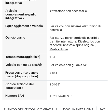
integrativa
Attivazione non necessaria
Articolo
complementare/info
integrativa 2
Per veicoli con sistema elettronico di
Equipaggiamento veicolo
controllo
Assistenza parcheggio disinseribile
Gancio traino
tramite interruttore, Kit elettrico con
raccordi innesto a spina originali,
Mostra di più
1,5 H
Tempo montaggio (in h)
Per veicolo con guida a Sx
Veicolo con guida a sx/dx
7 poli
Presa corrente gancio
traino (dispos. polare)
901-331
Codice articolo del
costruttore
4061974011740
Numero EAN
ELENCO DEI VEICOLI COMPATIBILI
DOCUMENTAZIONE
FAQ