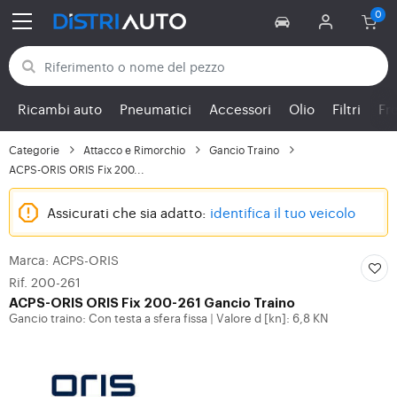
Torna alle categorie
Ricambi auto
Pneumatici
Accessori
Olio
Filtri
Fr
Categorie
Attacco e Rimorchio
Gancio Traino
ACPS-ORIS ORIS Fix 200...
Assicurati che sia adatto:
identifica il tuo veicolo
Marca: ACPS-ORIS
Rif. 200-261
ACPS-ORIS
ORIS Fix 200-261 Gancio Traino
Gancio traino: Con testa a sfera fissa
Valore d [kn]: 6,8 KN
|