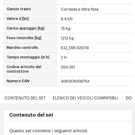
Con testa a sfera fissa
Gancio traino
6,8 KN
Valore d [kn]
75 Kg
Carico appoggio [kg]
1212 Kg
Peso rimorchio [kg]
E32_55R-020174
Marchio controllo
2 H
Tempo montaggio (in h)
200-261
Codice articolo del
costruttore
4061974009754
Numero EAN
CONTENUTO DEL SET
ELENCO DEI VEICOLI COMPATIBILI
DOC
Contenuto del set
Questo set contiene i seguenti articoli: