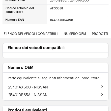
25401BB65A, 25401AX600
Numero OEM
AF00538
Codice articolo del
costruttore
8445731064198
Numero EAN
ELENCO DEI VEICOLI COMPATIBILI
NUMERO OEM
PRODOTTI E
Elenco dei veicoli compatibili
Numero OEM
Parte equivalente ai seguenti riferimenti del produttore:
25401AX600
- NISSAN
25401BB65A
- NISSAN
Prodotti equivalenti