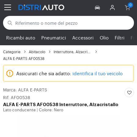
Torna alle categorie
Ricambi auto
Pneumatici
Accessori
Olio
Filtri
Fr
Categorie
Abitacolo
Interruttore, Alzacris...
ALFA E-PARTS AF00538
Assicurati che sia adatto:
identifica il tuo veicolo
Marca: ALFA E-PARTS
Rif. AF00538
ALFA E-PARTS
AF00538 Interruttore, Alzacristallo
Lato conducente
Colore: Nero
|