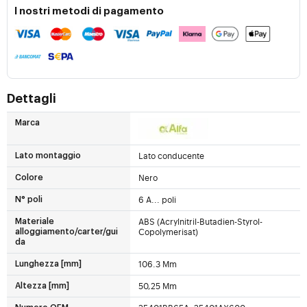
I nostri metodi di pagamento
Dettagli
Marca
Lato conducente
Lato montaggio
Nero
Colore
6 A... poli
N° poli
ABS (Acrylnitril-Butadien-Styrol-
Materiale
Copolymerisat)
alloggiamento/carter/gui
da
106.3 Mm
Lunghezza [mm]
50,25 Mm
Altezza [mm]