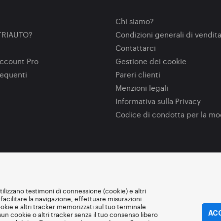
Chi siamo?
TRIAUTO?
Condizioni generali di vendit
Contattarci
ccount Pro
Gestione dei cookie
equenti
Pareri clienti
Menzioni legali
Informativa sulla Privacy
Codice di condotta per la m
utilizzano testimoni di connessione (cookie) e altri
facilitare la navigazione, effettuare misurazioni
okie e altri tracker memorizzati sul tuo terminale
ACC
n cookie o altri tracker senza il tuo consenso libero