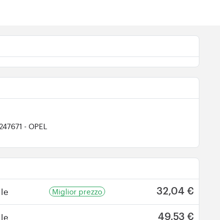
1247671
- OPEL
le
Miglior prezzo
32,04 €
le
49,53 €