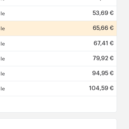
le
53,69 €
le
65,66 €
le
67,41 €
le
79,92 €
le
94,95 €
le
104,59 €