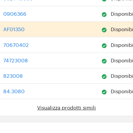
0906366
Disponibi
:
AF01350
Disponibi
:
70670402
Disponibi
:
74723008
Disponibi
:
823008
Disponibi
:
84.3080
Disponibi
:
Visualizza prodotti simili