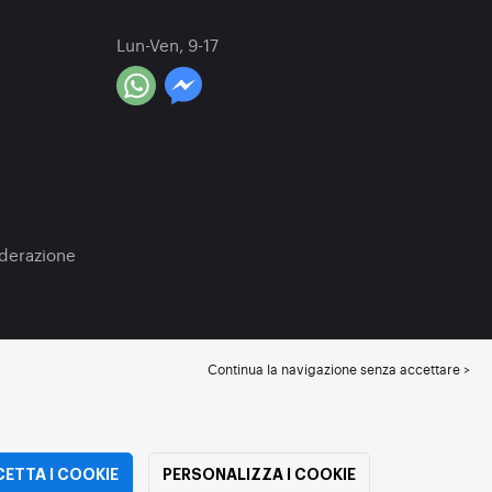
Lun-Ven, 9-17
a
oderazione
Continua la navigazione senza accettare >
ETTA I COOKIE
PERSONALIZZA I COOKIE