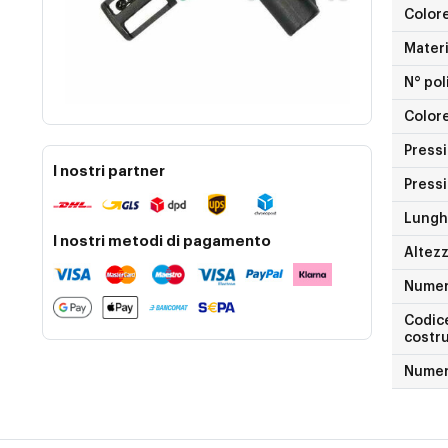
Color
Materi
N° pol
Color
Pressi
I nostri partner
Pressi
Lungh
I nostri metodi di pagamento
Altez
Nume
Codice
costr
Numer