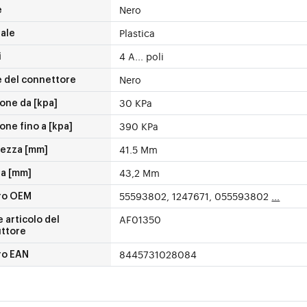
Nero
e
Plastica
ale
4 A... poli
i
Nero
e del connettore
30 KPa
one da [kpa]
390 KPa
one fino a [kpa]
41.5 Mm
ezza [mm]
43,2 Mm
za [mm]
55593802, 1247671, 055593802
...
ro OEM
AF01350
 articolo del
uttore
8445731028084
o EAN