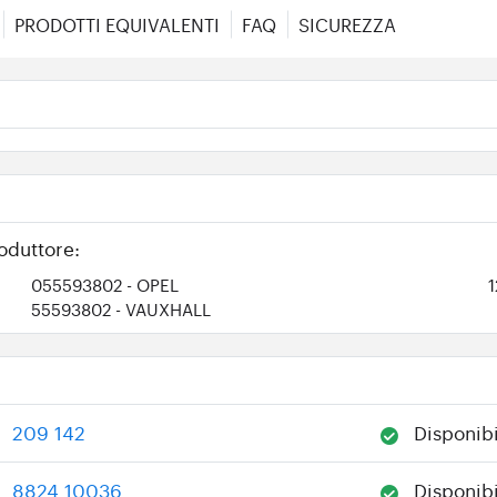
PRODOTTI EQUIVALENTI
FAQ
SICUREZZA
oduttore:
055593802
- OPEL
55593802
- VAUXHALL
209 142
Disponibi
:
8824 10036
Disponibi
: