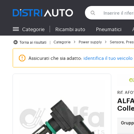
Categorie
Ricambi auto
Pneumatici
Torna alle categorie
Categorie
Power supply
Sensore, Press
Torna ai risultati
Assicurati che sia adatto:
identifica il tuo veicolo
Rif. AF
ALFA
Coll
Gruppi