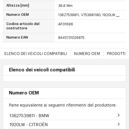
36,6 Mm
Altezza [mm]
13627539811, V753981180, 1920LW
...
Numero OEM
AF01696
Codice articolo del
costruttore
8445731026875
Numero EAN
ELENCO DEI VEICOLI COMPATIBILI
NUMERO OEM
PRODOTTI E
Elenco dei veicoli compatibili
Numero OEM
Parte equivalente ai seguenti riferimenti del produttore:
13627539811
- BMW
1920LW
- CITROËN