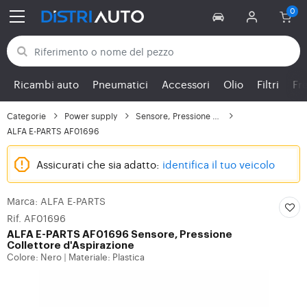
Torna alle categorie
Ricambi auto
Pneumatici
Accessori
Olio
Filtri
Fr
Categorie
Power supply
Sensore, Pressione Col...
ALFA E-PARTS AF01696
Assicurati che sia adatto:
identifica il tuo veicolo
Marca: ALFA E-PARTS
Rif. AF01696
ALFA E-PARTS
AF01696 Sensore, Pressione
Collettore d'Aspirazione
Colore: Nero
Materiale: Plastica
|