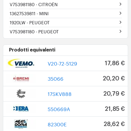
V753981180
- CITROËN
13627539811
- MINI
1920LW
- PEUGEOT
V753981180
- PEUGEOT
Prodotti equivalenti
V20-72-5129
17,86 €
35066
20,20 €
17SKV888
20,79 €
550669A
21,85 €
82300E
28,62 €