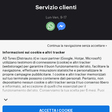
Servizio clienti
Lun-Ven, 9-17
Continua la navigazione senza accettare >
Informazioni sui cookie e altri tracker
AD Tyres (Distriauto.it) e i suoi partner (Google, Hotjar, Microsoft)
utilizzano testimoni di connessione (cookie) e altri tracker
(webstorage) per garantire il buon funzionamento del sito, facilitare la
navigazione, effettuare misurazioni statistiche e personalizzare le
proprie campagne pubblicitarie. I cookie e altri tracker memorizzati
sul tuo terminale possono contenere dati personali. Pertanto, non
depositiamo nessun cookie o altri tracker senza il tuo consenso libero
e informato, ad eccezione di quelli che essenziali per il
funzionamento del sito. Conserviamo la tua scelta per 6 mesi. Puoi
revocare il tuo consenso in qualsiasi momento andando alla
pagina
dei cookie e altri tracker
. Puoi scegliere di continuare a navigare
senza accettare il deposito di cookie o altri tracker. Il rifiuto non
impedisce l'accesso ai servizi Distriauto.it. Per maggiori informazioni,
visita
la pagina cookie e
altri tracker
.
ACCETTA I COOKIE