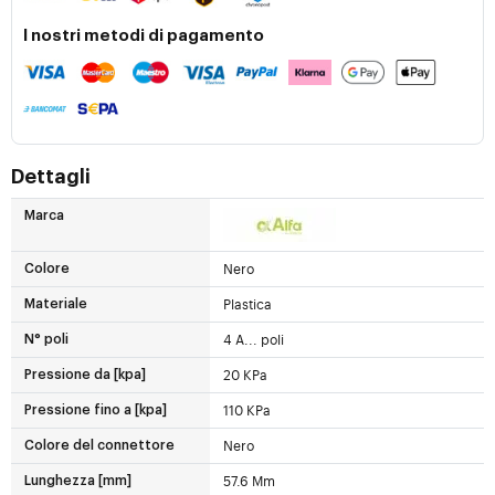
I nostri metodi di pagamento
Dettagli
Marca
Nero
Colore
Plastica
Materiale
4 A... poli
N° poli
20 KPa
Pressione da [kpa]
110 KPa
Pressione fino a [kpa]
Nero
Colore del connettore
57.6 Mm
Lunghezza [mm]