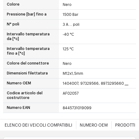
Nero
Colore
1500 Bar
Pressione [bar] fino a
3 A... poli
N° poli
-40 °C
Intervallo temperatura
da [°c]
125 °C
Intervallo temperatura
fino a [°c]
Nero
Colore del connettore
M12x1,5mm
Dimensioni filettatura
1404007, 97329566, 8973295660
...
Numero OEM
AF02057
Codice articolo del
costruttore
8445731019099
Numero EAN
ELENCO DEI VEICOLI COMPATIBILI
NUMERO OEM
PRODOTTI E