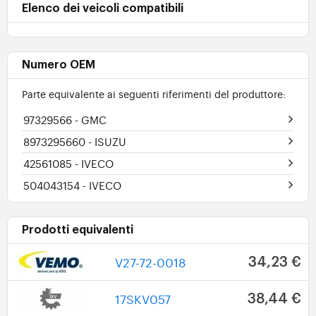
Elenco dei veicoli compatibili
Numero OEM
Parte equivalente ai seguenti riferimenti del produttore:
97329566
- GMC
8973295660
- ISUZU
42561085
- IVECO
504043154
- IVECO
Prodotti equivalenti
V27-72-0018
34,23 €
17SKV057
38,44 €