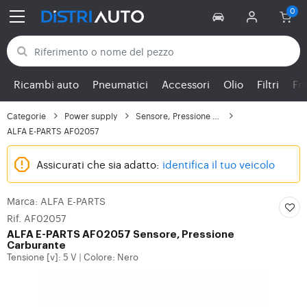
Torna alle categorie
Ricambi auto
Pneumatici
Accessori
Olio
Filtri
Fr
Categorie
Power supply
Sensore, Pressione Car...
ALFA E-PARTS AF02057
Assicurati che sia adatto:
identifica il tuo veicolo
Marca: ALFA E-PARTS
Rif. AF02057
ALFA E-PARTS
AF02057 Sensore, Pressione
Carburante
Tensione [v]: 5 V
Colore: Nero
|