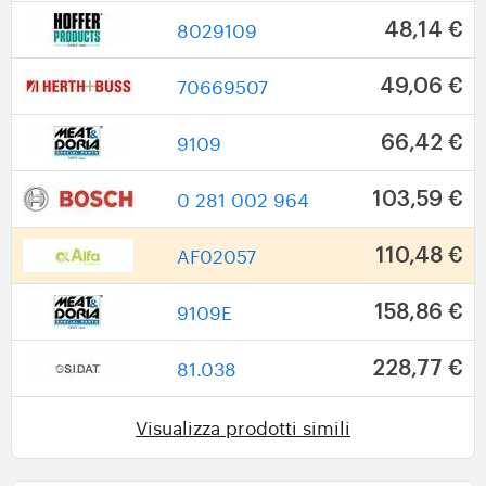
8029109
48,14 €
70669507
49,06 €
9109
66,42 €
0 281 002 964
103,59 €
AF02057
110,48 €
9109E
158,86 €
81.038
228,77 €
Visualizza prodotti simili