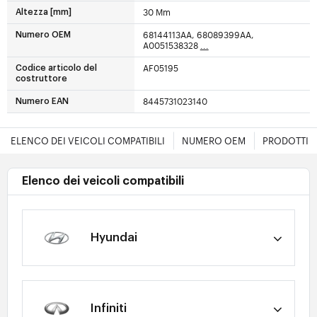
30 Mm
Altezza [mm]
68144113AA, 68089399AA,
Numero OEM
A0051538328
...
AF05195
Codice articolo del
costruttore
8445731023140
Numero EAN
ELENCO DEI VEICOLI COMPATIBILI
NUMERO OEM
PRODOTTI E
Elenco dei veicoli compatibili
Hyundai
Infiniti