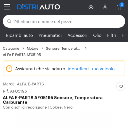
Torna alle categorie
Ricambi auto
Pneumatici
Accessori
Olio
Filtri
Fr
Categorie
Motore
Sensore, Temperatura C...
ALFA E-PARTS AF05195
Assicurati che sia adatto:
identifica il tuo veicolo
Marca: ALFA E-PARTS
Rif. AF05195
ALFA E-PARTS
AF05195 Sensore, Temperatura
Carburante
Con dischi di regolazione
Colore: Nero
|