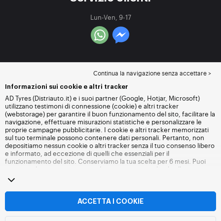
Lun-Ven, 9-17
Continua la navigazione senza accettare >
Informazioni sui cookie e altri tracker
AD Tyres (Distriauto.it) e i suoi partner (Google, Hotjar, Microsoft)
utilizzano testimoni di connessione (cookie) e altri tracker
(webstorage) per garantire il buon funzionamento del sito, facilitare la
navigazione, effettuare misurazioni statistiche e personalizzare le
proprie campagne pubblicitarie. I cookie e altri tracker memorizzati
sul tuo terminale possono contenere dati personali. Pertanto, non
depositiamo nessun cookie o altri tracker senza il tuo consenso libero
e informato, ad eccezione di quelli che essenziali per il
funzionamento del sito. Conserviamo la tua scelta per 6 mesi. Puoi
revocare il tuo consenso in qualsiasi momento andando alla
pagina
dei cookie e altri tracker
. Puoi scegliere di continuare a navigare
senza accettare il deposito di cookie o altri tracker. Il rifiuto non
impedisce l'accesso ai servizi Distriauto.it. Per maggiori informazioni,
visita
la pagina cookie e
altri tracker
.
ACCETTA I COOKIE