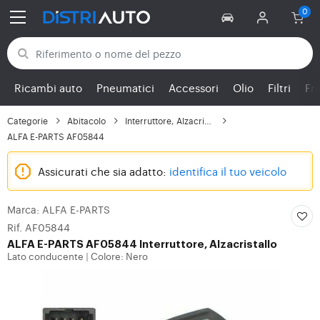
Torna alle categorie
Ricambi auto
Pneumatici
Accessori
Olio
Filtri
Fr
Categorie
Abitacolo
Interruttore, Alzacris...
ALFA E-PARTS AF05844
Assicurati che sia adatto:
identifica il tuo veicolo
Marca: ALFA E-PARTS
Rif. AF05844
ALFA E-PARTS
AF05844 Interruttore, Alzacristallo
Lato conducente
Colore: Nero
|