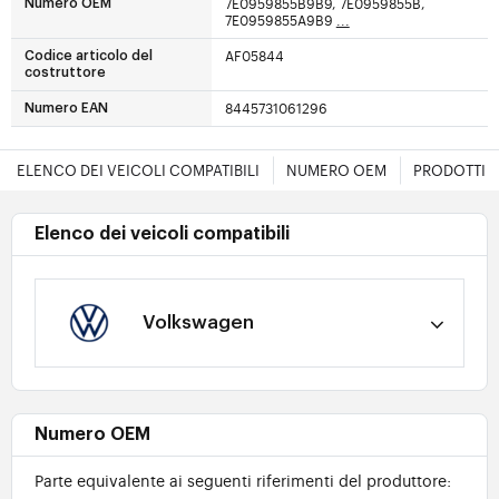
7E0959855B9B9, 7E0959855B,
Numero OEM
7E0959855A9B9
...
AF05844
Codice articolo del
costruttore
8445731061296
Numero EAN
ELENCO DEI VEICOLI COMPATIBILI
NUMERO OEM
PRODOTTI E
Elenco dei veicoli compatibili
Volkswagen
Numero OEM
Parte equivalente ai seguenti riferimenti del produttore: