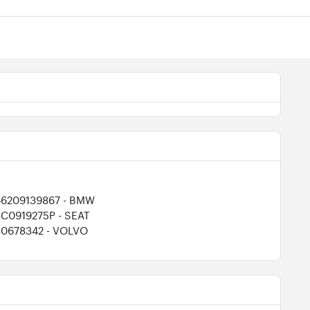
66209139867
- BMW
3C0919275P
- SEAT
30678342
- VOLVO