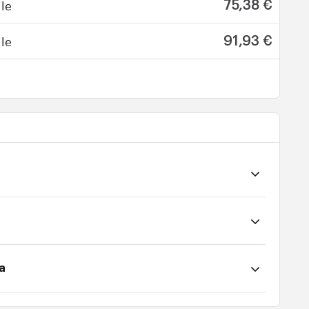
le
75,38 €
le
91,93 €
a