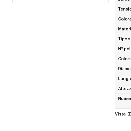
Tensio
Color
Materi
Tipo 
N° pol
Color
Diame
Lungh
Altez
Nume
Vista