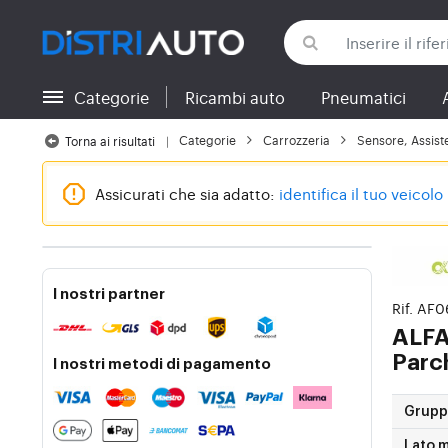
Categorie
Ricambi auto
Pneumatici
Torna alle categorie
Categorie
Carrozzeria
Sensore, Assist
Torna ai risultati
Assicurati che sia adatto:
identifica il tuo veicolo
I nostri partner
Rif. AF
ALFA
Parc
I nostri metodi di pagamento
Gruppi
Lato 