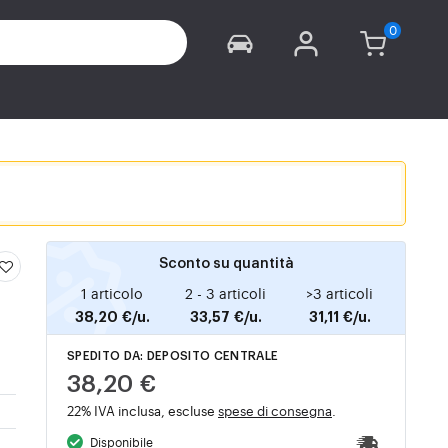
Sconto su quantità
1 articolo
2 - 3 articoli
>3 articoli
38,20 €/u.
33,57 €/u.
31,11 €/u.
SPEDITO DA: DEPOSITO CENTRALE
38,20 €
22% IVA inclusa, escluse
spese di consegna
.
Disponibile