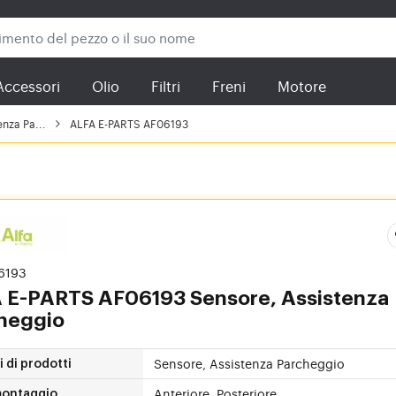
Accessori
Olio
Filtri
Freni
Motore
enza Pa...
ALFA E-PARTS AF06193
06193
 E-PARTS
AF06193 Sensore, Assistenza
heggio
Sensore, Assistenza Parcheggio
 di prodotti
Anteriore, Posteriore
montaggio