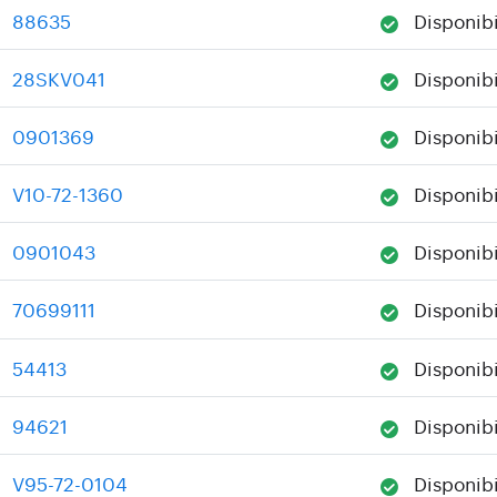
88635
Disponibi
:
28SKV041
Disponibi
:
0901369
Disponibi
:
V10-72-1360
Disponibi
:
0901043
Disponibi
:
70699111
Disponibi
:
54413
Disponibi
:
94621
Disponibi
:
V95-72-0104
Disponibi
: