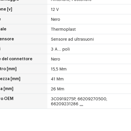
12 V
ne [v]
Nero
e
Thermoplast
ale
Sensore ad ultrasuoni
sensore
3 A... poli
i
Nero
e del connettore
15,5 Mm
tro [mm]
41 Mm
ezza [mm]
26 Mm
za [mm]
3C0919275P, 66209270500,
ro OEM
66209231286
...