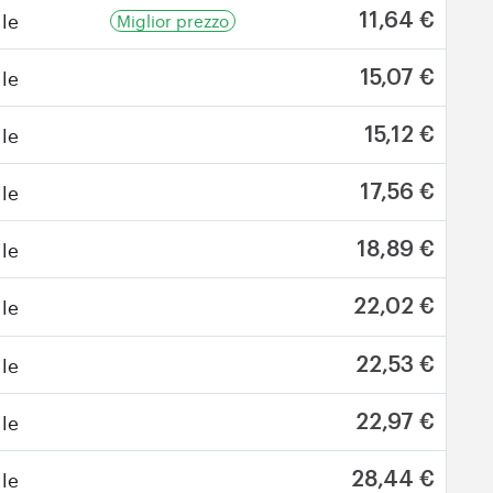
le
Miglior prezzo
11,64 €
le
15,07 €
le
15,12 €
le
17,56 €
le
18,89 €
le
22,02 €
le
22,53 €
le
22,97 €
le
28,44 €