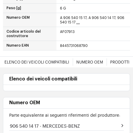
6 G
Peso [g]
A 906 540 15 17, A 906 540 14 17, 906
Numero OEM
540 15 17
...
AF07913
Codice articolo del
costruttore
8445731068790
Numero EAN
ELENCO DEI VEICOLI COMPATIBILI
NUMERO OEM
PRODOTTI E
Elenco dei veicoli compatibili
Numero OEM
Parte equivalente ai seguenti riferimenti del produttore:
906 540 14 17
- MERCEDES-BENZ