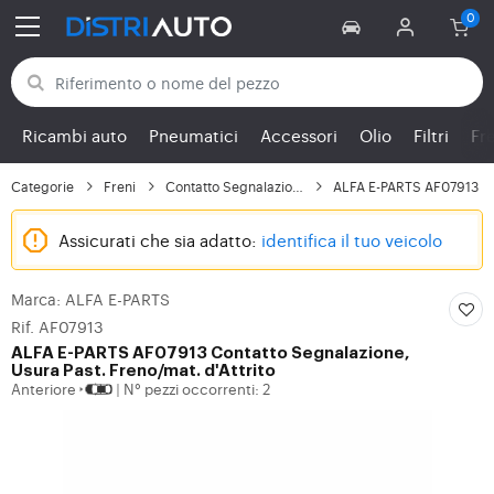
Torna alle categorie
Ricambi auto
Pneumatici
Accessori
Olio
Filtri
Fr
Categorie
Freni
Contatto Segnalazione,...
ALFA E-PARTS AF07913
Assicurati che sia adatto:
identifica il tuo veicolo
Marca: ALFA E-PARTS
Rif. AF07913
ALFA E-PARTS
AF07913 Contatto Segnalazione,
Usura Past. Freno/mat. d'Attrito
Anteriore
N° pezzi occorrenti: 2
|