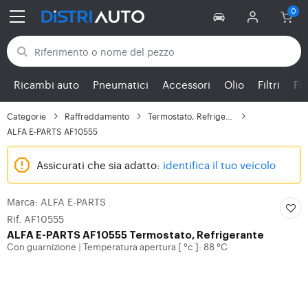
Torna alle categorie
Ricambi auto
Pneumatici
Accessori
Olio
Filtri
Fr
Categorie
Raffreddamento
Termostato, Refrigerante
ALFA E-PARTS AF10555
Assicurati che sia adatto:
identifica il tuo veicolo
Marca: ALFA E-PARTS
Rif. AF10555
ALFA E-PARTS
AF10555 Termostato, Refrigerante
Con guarnizione
Temperatura apertura [ °c ]: 88 °C
|