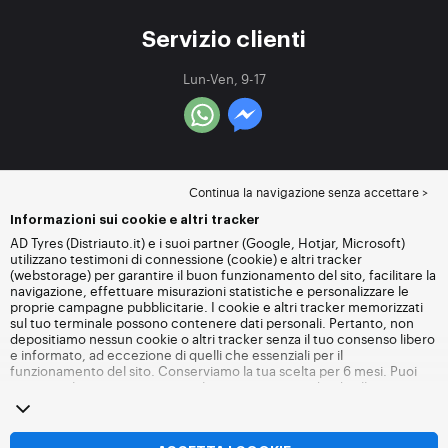
Servizio clienti
Lun-Ven, 9-17
Continua la navigazione senza accettare >
Informazioni sui cookie e altri tracker
AD Tyres (Distriauto.it) e i suoi partner (Google, Hotjar, Microsoft)
utilizzano testimoni di connessione (cookie) e altri tracker
(webstorage) per garantire il buon funzionamento del sito, facilitare la
navigazione, effettuare misurazioni statistiche e personalizzare le
proprie campagne pubblicitarie. I cookie e altri tracker memorizzati
sul tuo terminale possono contenere dati personali. Pertanto, non
depositiamo nessun cookie o altri tracker senza il tuo consenso libero
e informato, ad eccezione di quelli che essenziali per il
funzionamento del sito. Conserviamo la tua scelta per 6 mesi. Puoi
revocare il tuo consenso in qualsiasi momento andando alla
pagina
dei cookie e altri tracker
. Puoi scegliere di continuare a navigare
senza accettare il deposito di cookie o altri tracker. Il rifiuto non
impedisce l'accesso ai servizi Distriauto.it. Per maggiori informazioni,