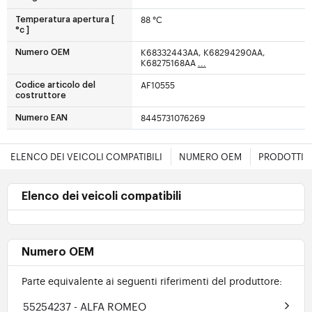
88 °C
Temperatura apertura [
°c ]
K68332443AA, K68294290AA,
Numero OEM
K68275168AA
...
AF10555
Codice articolo del
costruttore
8445731076269
Numero EAN
ELENCO DEI VEICOLI COMPATIBILI
NUMERO OEM
PRODOTTI E
Elenco dei veicoli compatibili
Numero OEM
Parte equivalente ai seguenti riferimenti del produttore:
55254237
- ALFA ROMEO