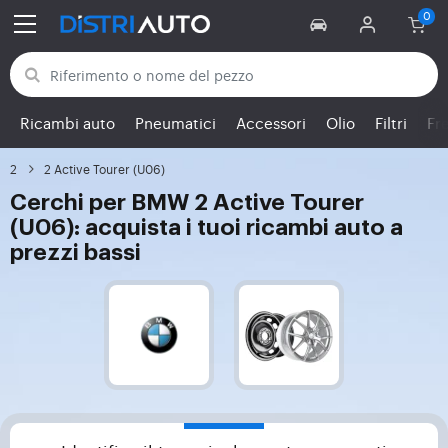
Torna alle categorie
Ricambi auto
Pneumatici
Accessori
Olio
Filtri
Fr
2
2 Active Tourer (U06)
Cerchi per BMW 2 Active Tourer
(U06): acquista i tuoi ricambi auto a
prezzi bassi