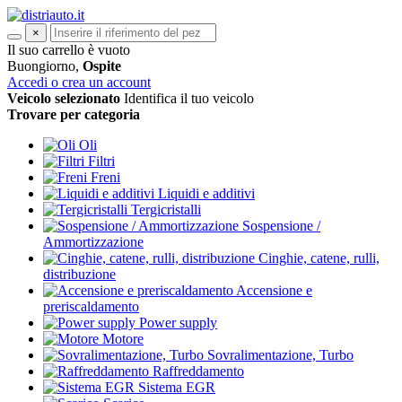
×
Il suo carrello è vuoto
Buongiorno,
Ospite
Accedi o crea un account
Veicolo selezionato
Identifica il tuo veicolo
Trovare per categoria
Oli
Filtri
Freni
Liquidi e additivi
Tergicristalli
Sospensione /
Ammortizzazione
Cinghie, catene, rulli,
distribuzione
Accensione e
preriscaldamento
Power supply
Motore
Sovralimentazione, Turbo
Raffreddamento
Sistema EGR