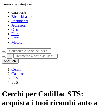
Torna alle categorie
Categorie
Ricambi auto
Pneumatici
Accessori
Olio
Filtri
Freni
Motore
×
Annullare
Cerchi
Cadillac
STS
STS
Cerchi per Cadillac STS:
acquista i tuoi ricambi auto a