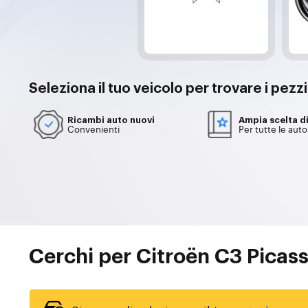
Seleziona il tuo
veicolo
per trovare i pezz
Ricambi auto nuovi
Ampia scelta d
Convenienti
Per tutte le auto
Cerchi per Citroën C3 Picas