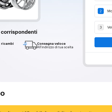
i corrispondenti
i ricambi
Consegna veloce
All'indirizzo di tua scelta
so