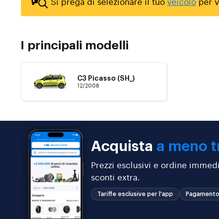
Si prega di selezionare il tuo
veicolo
per vi
I principali modelli
C3 Picasso (SH_)
12/2008
Acquista
a meno t
Prezzi esclusivi e ordine immedi
sconti extra.
Tariffe esclusive per l'app
Pagamento