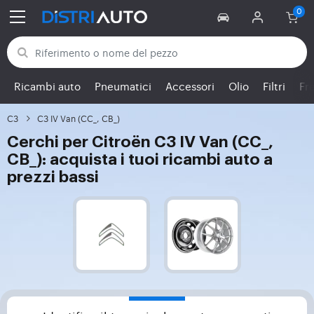
Torna alle categorie
Ricambi auto
Pneumatici
Accessori
Olio
Filtri
Fr
C3
C3 IV Van (CC_, CB_)
Cerchi per Citroën C3 IV Van (CC_,
CB_): acquista i tuoi ricambi auto a
prezzi bassi