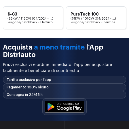
ë-C3
PureTech 100
(83KW / 113CV) (04/2024 - ...)
(74KW / 101CV) (04/2024 - ...)
Furgone/hatchback - Elettrico
Furgone/hatchback - Benzina
Acquista
a meno tramite
l'App
Distriauto
Prezzi esclusivi e ordine immediato: l’app per acquistare
facilmente e beneficiare di sconti extra.
Tariffe esclusive per l'app
Pagamento 100% sicuro
Consegna in 24/48 h