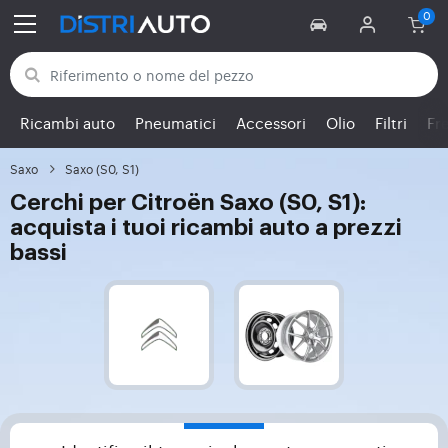
Torna alle categorie
Ricambi auto
Pneumatici
Accessori
Olio
Filtri
Fr
Saxo
Saxo (S0, S1)
Cerchi per Citroën Saxo (S0, S1):
acquista i tuoi ricambi auto a prezzi
bassi