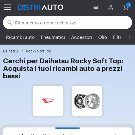
Torna alle categorie
Ricambi auto
Pneumatici
Accessori
Olio
Filtri
Fr
Daihatsu
Rocky Soft Top
Cerchi per Daihatsu Rocky Soft Top:
Acquista i tuoi ricambi auto a prezzi
bassi