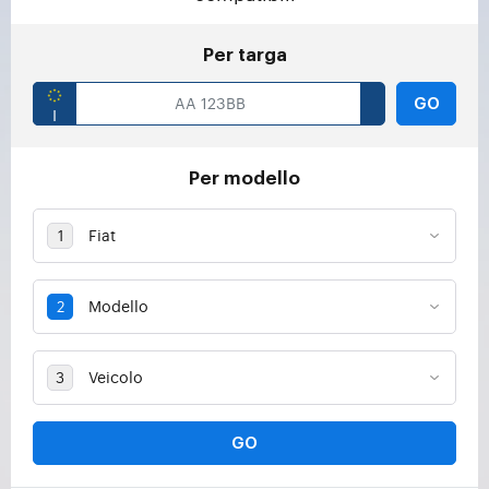
Per targa
GO
Per modello
GO