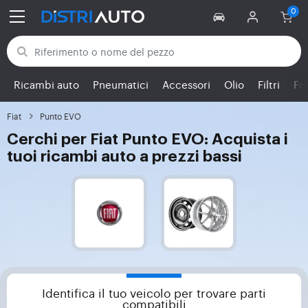
Torna alle categorie
Ricambi auto
Pneumatici
Accessori
Olio
Filtri
Fr
Fiat
Punto EVO
Cerchi per Fiat Punto EVO: Acquista i
tuoi ricambi auto a prezzi bassi
Identifica il tuo veicolo per trovare parti
compatibili