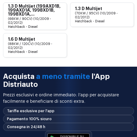
1.3 D Multijet (199AXD1B,
1.3 D Multijet
199AXD1A, 199BXD1B,
(70KW / 95CV) (10/2009 -
199BXD1A,...
02/2012)
(66KW / 90CV) (10/2009 -
Hatchback - Diesel
02/2012)
Hatchback - Diesel
1.6 D Multijet
(88KW / 120CV) (10/2009 -
02/2012)
Hatchback - Diesel
Acquista
a meno tramite
l'App
Distriauto
Prezzi esclusivi e ordine immediato: l’app per acquistare
facilmente e beneficiare di sconti extra.
Tariffe esclusive per l'app
Pagamento 100% sicuro
Consegna in 24/48 h