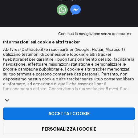
Continua la navigazione senza accettare >
Informazioni sui cookie e altri tracker
AD Tyres (Distriauto.it) e i suoi partner (Google, Hotjar, Microsoft)
utilizzano testimoni di connessione (cookie) e altri tracker
(webstorage) per garantire il buon funzionamento del sito, facilitare la
navigazione, effettuare misurazioni statistiche e personalizzare le
proprie campagne pubblicitarie. I cookie e altri tracker memorizzati
sul tuo terminale possono contenere dati personali. Pertanto, non
depositiamo nessun cookie o altri tracker senza il tuo consenso libero
e informato, ad eccezione di quelli che essenziali per il
funzionamento del sito. Conserviamo la tua scelta per 6 mesi. Puoi
revocare il tuo consenso in qualsiasi momento andando alla
pagina
dei cookie e altri tracker
. Puoi scegliere di continuare a navigare
senza accettare il deposito di cookie o altri tracker. Il rifiuto non
impedisce l'accesso ai servizi Distriauto.it. Per maggiori informazioni,
visita
la pagina cookie e
altri tracker
.
ACCETTA I COOKIE
PERSONALIZZA I COOKIE