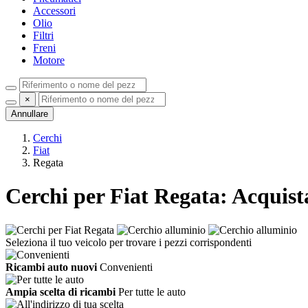
Accessori
Olio
Filtri
Freni
Motore
×
Annullare
Cerchi
Fiat
Regata
Cerchi per Fiat Regata: Acquista
Seleziona il tuo
veicolo
per trovare i pezzi corrispondenti
Ricambi auto nuovi
Convenienti
Ampia scelta di ricambi
Per tutte le auto