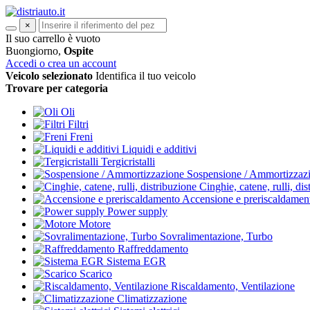
×
Il suo carrello è vuoto
Buongiorno,
Ospite
Accedi o crea un account
Veicolo selezionato
Identifica il tuo veicolo
Trovare per categoria
Oli
Filtri
Freni
Liquidi e additivi
Tergicristalli
Sospensione / Ammortizzaz
Cinghie, catene, rulli, di
Accensione e preriscaldamen
Power supply
Motore
Sovralimentazione, Turbo
Raffreddamento
Sistema EGR
Scarico
Riscaldamento, Ventilazione
Climatizzazione