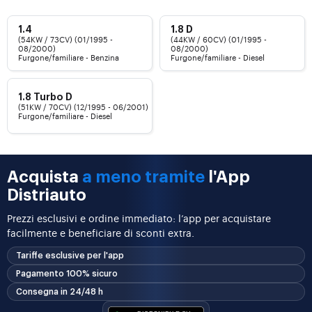
1.4
1.8 D
(54KW / 73CV) (01/1995 -
(44KW / 60CV) (01/1995 -
08/2000)
08/2000)
Furgone/familiare - Benzina
Furgone/familiare - Diesel
1.8 Turbo D
(51KW / 70CV) (12/1995 - 06/2001)
Furgone/familiare - Diesel
Acquista
a meno tramite
l'App
Distriauto
Prezzi esclusivi e ordine immediato: l’app per acquistare
facilmente e beneficiare di sconti extra.
Tariffe esclusive per l'app
Pagamento 100% sicuro
Consegna in 24/48 h