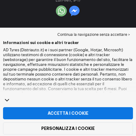
Continua la navigazione senza accettare >
Informazioni sui cookie e altri tracker
AD Tyres (Distriauto.it) e i suoi partner (Google, Hotjar, Microsoft)
utilizzano testimoni di connessione (cookie) e altri tracker
(webstorage) per garantire il buon funzionamento del sito, facilitare la
navigazione, effettuare misurazioni statistiche e personalizzare le
proprie campagne pubblicitarie. I cookie e altri tracker memorizzati
sul tuo terminale possono contenere dati personali. Pertanto, non
depositiamo nessun cookie o altri tracker senza il tuo consenso libero
e informato, ad eccezione di quelli che essenziali per il
funzionamento del sito. Conserviamo la tua scelta per 6 mesi. Puoi
revocare il tuo consenso in qualsiasi momento andando alla
pagina
dei cookie e altri tracker
. Puoi scegliere di continuare a navigare
senza accettare il deposito di cookie o altri tracker. Il rifiuto non
impedisce l'accesso ai servizi Distriauto.it. Per maggiori informazioni,
visita
la pagina cookie e
altri tracker
.
ACCETTA I COOKIE
PERSONALIZZA I COOKIE