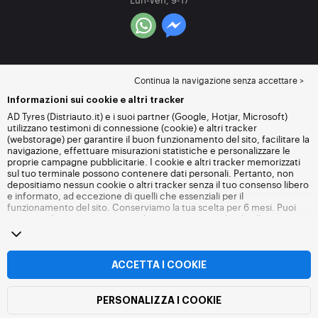
Continua la navigazione senza accettare >
Informazioni sui cookie e altri tracker
AD Tyres (Distriauto.it) e i suoi partner (Google, Hotjar, Microsoft)
utilizzano testimoni di connessione (cookie) e altri tracker
(webstorage) per garantire il buon funzionamento del sito, facilitare la
navigazione, effettuare misurazioni statistiche e personalizzare le
proprie campagne pubblicitarie. I cookie e altri tracker memorizzati
sul tuo terminale possono contenere dati personali. Pertanto, non
depositiamo nessun cookie o altri tracker senza il tuo consenso libero
e informato, ad eccezione di quelli che essenziali per il
funzionamento del sito. Conserviamo la tua scelta per 6 mesi. Puoi
revocare il tuo consenso in qualsiasi momento andando alla
pagina
dei cookie e altri tracker
. Puoi scegliere di continuare a navigare
senza accettare il deposito di cookie o altri tracker. Il rifiuto non
impedisce l'accesso ai servizi Distriauto.it. Per maggiori informazioni,
visita
la pagina cookie e
altri tracker
.
ACCETTA I COOKIE
PERSONALIZZA I COOKIE