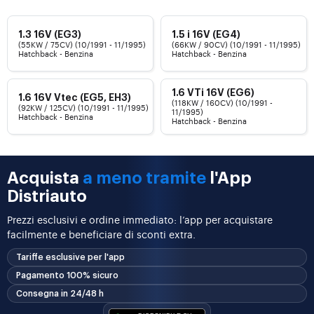
1.3 16V (EG3)
1.5 i 16V (EG4)
(55KW / 75CV) (10/1991 - 11/1995)
(66KW / 90CV) (10/1991 - 11/1995)
Hatchback - Benzina
Hatchback - Benzina
1.6 VTi 16V (EG6)
1.6 16V Vtec (EG5, EH3)
(118KW / 160CV) (10/1991 -
(92KW / 125CV) (10/1991 - 11/1995)
11/1995)
Hatchback - Benzina
Hatchback - Benzina
Acquista
a meno tramite
l'App
Distriauto
Prezzi esclusivi e ordine immediato: l’app per acquistare
facilmente e beneficiare di sconti extra.
Tariffe esclusive per l'app
Pagamento 100% sicuro
Consegna in 24/48 h