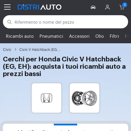
Torna alle categorie
Ricambi auto
Pneumatici
Accessori
Olio
Filtri
Fr
Civic
Civic V Hatchback (EG,...
Cerchi per Honda Civic V Hatchback
(EG, EH): acquista i tuoi ricambi auto a
prezzi bassi