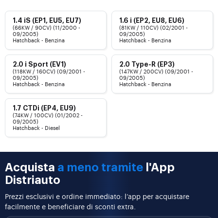
1.4 iS (EP1, EU5, EU7)
1.6 i (EP2, EU8, EU6)
(66KW / 90CV) (11/2000 -
(81KW / 110CV) (02/2001 -
09/2005)
09/2005)
Hatchback - Benzina
Hatchback - Benzina
2.0 i Sport (EV1)
2.0 Type-R (EP3)
(118KW / 160CV) (09/2001 -
(147KW / 200CV) (09/2001 -
09/2005)
09/2005)
Hatchback - Benzina
Hatchback - Benzina
1.7 CTDi (EP4, EU9)
(74KW / 100CV) (01/2002 -
09/2005)
Hatchback - Diesel
Acquista
a meno tramite
l'App
Distriauto
Prezzi esclusivi e ordine immediato: l’app per acquistare
facilmente e beneficiare di sconti extra.