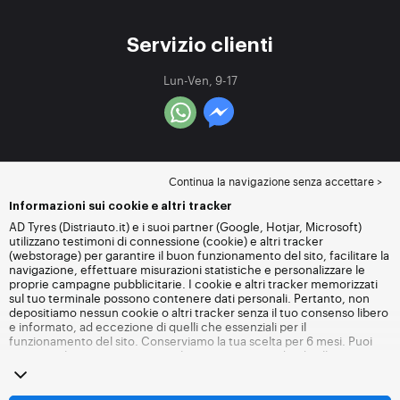
Servizio clienti
Lun-Ven, 9-17
Continua la navigazione senza accettare >
Informazioni sui cookie e altri tracker
AD Tyres (Distriauto.it) e i suoi partner (Google, Hotjar, Microsoft)
utilizzano testimoni di connessione (cookie) e altri tracker
(webstorage) per garantire il buon funzionamento del sito, facilitare la
navigazione, effettuare misurazioni statistiche e personalizzare le
proprie campagne pubblicitarie. I cookie e altri tracker memorizzati
sul tuo terminale possono contenere dati personali. Pertanto, non
depositiamo nessun cookie o altri tracker senza il tuo consenso libero
e informato, ad eccezione di quelli che essenziali per il
funzionamento del sito. Conserviamo la tua scelta per 6 mesi. Puoi
revocare il tuo consenso in qualsiasi momento andando alla
pagina
dei cookie e altri tracker
. Puoi scegliere di continuare a navigare
senza accettare il deposito di cookie o altri tracker. Il rifiuto non
impedisce l'accesso ai servizi Distriauto.it. Per maggiori informazioni,