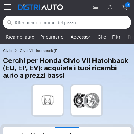
Torna alle categorie
Ricambi auto
Pneumatici
Accessori
Olio
Filtri
Fr
Civic
Civic VII Hatchback (E...
Cerchi per Honda Civic VII Hatchback
(EU, EP, EV): acquista i tuoi ricambi
auto a prezzi bassi