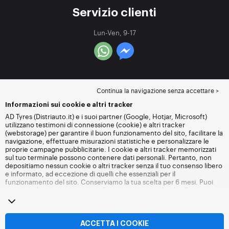
Servizio clienti
Lun-Ven, 9-17
Continua la navigazione senza accettare >
Informazioni sui cookie e altri tracker
AD Tyres (Distriauto.it) e i suoi partner (Google, Hotjar, Microsoft)
utilizzano testimoni di connessione (cookie) e altri tracker
(webstorage) per garantire il buon funzionamento del sito, facilitare la
navigazione, effettuare misurazioni statistiche e personalizzare le
proprie campagne pubblicitarie. I cookie e altri tracker memorizzati
sul tuo terminale possono contenere dati personali. Pertanto, non
depositiamo nessun cookie o altri tracker senza il tuo consenso libero
e informato, ad eccezione di quelli che essenziali per il
funzionamento del sito. Conserviamo la tua scelta per 6 mesi. Puoi
revocare il tuo consenso in qualsiasi momento andando alla
pagina
dei cookie e altri tracker
. Puoi scegliere di continuare a navigare
senza accettare il deposito di cookie o altri tracker. Il rifiuto non
impedisce l'accesso ai servizi Distriauto.it. Per maggiori informazioni,
visita
la pagina cookie e
altri tracker
.
ACCETTA I COOKIE