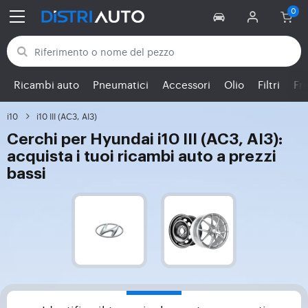
Torna alle categorie
Ricambi auto
Pneumatici
Accessori
Olio
Filtri
Fr
i10
i10 III (AC3, AI3)
Cerchi per Hyundai i10 III (AC3, AI3):
acquista i tuoi ricambi auto a prezzi
bassi