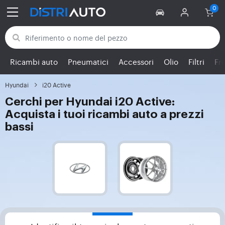
Torna alle categorie
Ricambi auto
Pneumatici
Accessori
Olio
Filtri
Fr
Hyundai
i20 Active
Cerchi per Hyundai i20 Active:
Acquista i tuoi ricambi auto a prezzi
bassi