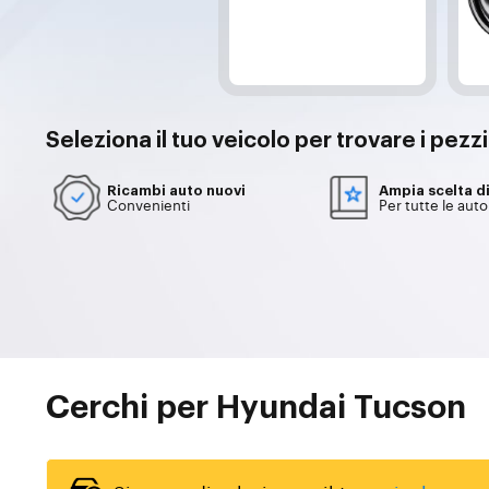
Seleziona il tuo
veicolo
per trovare i pezz
Ricambi auto nuovi
Ampia scelta d
Convenienti
Per tutte le auto
Cerchi per Hyundai Tucson