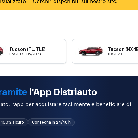
sualizzare i "Cerchi" disponibili sul nostro sito.
Tucson (TL, TLE)
Tucson (NX4E
05/2015 - 05/2023
10/2020
ramite
l'App Distriauto
ato: l’app per acquistare facilmente e beneficiare di
 100% sicuro
Consegna in 24/48 h