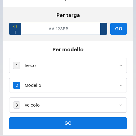
Per targa
GO
Per modello
GO