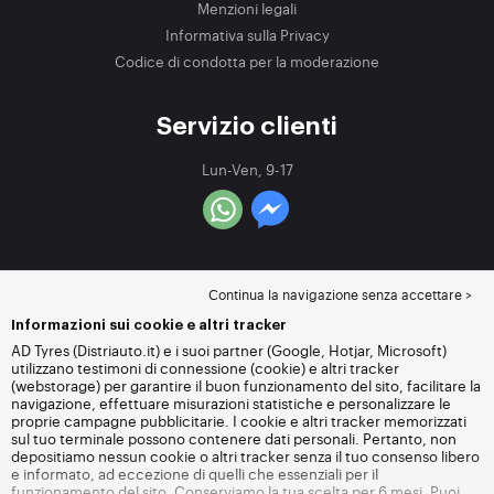
Menzioni legali
Informativa sulla Privacy
Codice di condotta per la moderazione
Servizio clienti
Lun-Ven, 9-17
Continua la navigazione senza accettare >
Informazioni sui cookie e altri tracker
AD Tyres (Distriauto.it) e i suoi partner (Google, Hotjar, Microsoft)
utilizzano testimoni di connessione (cookie) e altri tracker
(webstorage) per garantire il buon funzionamento del sito, facilitare la
navigazione, effettuare misurazioni statistiche e personalizzare le
proprie campagne pubblicitarie. I cookie e altri tracker memorizzati
sul tuo terminale possono contenere dati personali. Pertanto, non
depositiamo nessun cookie o altri tracker senza il tuo consenso libero
e informato, ad eccezione di quelli che essenziali per il
funzionamento del sito. Conserviamo la tua scelta per 6 mesi. Puoi