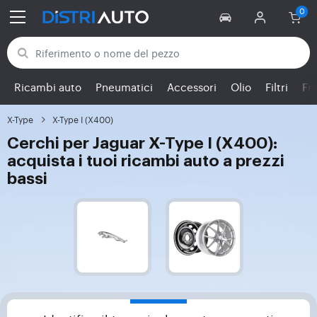
Torna alle categorie
Ricambi auto
Pneumatici
Accessori
Olio
Filtri
Fr
X-Type
X-Type I (X400)
Cerchi per Jaguar X-Type I (X400):
acquista i tuoi ricambi auto a prezzi
bassi