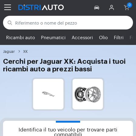
Torna alle categorie
Ricambi auto
Pneumatici
Accessori
Olio
Filtri
Fr
Jaguar
XK
Cerchi per Jaguar XK: Acquista i tuoi
ricambi auto a prezzi bassi
Identifica il tuo veicolo per trovare parti
compatibili