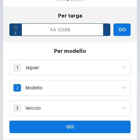
Per targa
GO
Per modello
GO