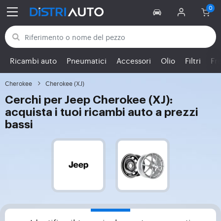
Torna alle categorie
Ricambi auto
Pneumatici
Accessori
Olio
Filtri
Fr
Cherokee
Cherokee (XJ)
Cerchi per Jeep Cherokee (XJ):
acquista i tuoi ricambi auto a prezzi
bassi