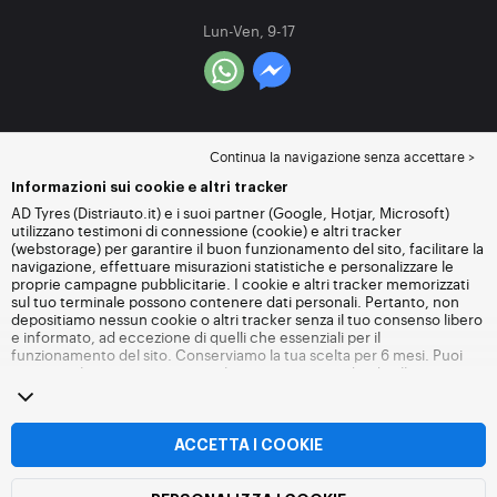
Lun-Ven, 9-17
Continua la navigazione senza accettare >
Informazioni sui cookie e altri tracker
AD Tyres (Distriauto.it) e i suoi partner (Google, Hotjar, Microsoft)
utilizzano testimoni di connessione (cookie) e altri tracker
(webstorage) per garantire il buon funzionamento del sito, facilitare la
navigazione, effettuare misurazioni statistiche e personalizzare le
proprie campagne pubblicitarie. I cookie e altri tracker memorizzati
sul tuo terminale possono contenere dati personali. Pertanto, non
depositiamo nessun cookie o altri tracker senza il tuo consenso libero
e informato, ad eccezione di quelli che essenziali per il
funzionamento del sito. Conserviamo la tua scelta per 6 mesi. Puoi
revocare il tuo consenso in qualsiasi momento andando alla
pagina
dei cookie e altri tracker
. Puoi scegliere di continuare a navigare
senza accettare il deposito di cookie o altri tracker. Il rifiuto non
impedisce l'accesso ai servizi Distriauto.it. Per maggiori informazioni,
visita
la pagina cookie e
altri tracker
.
ACCETTA I COOKIE