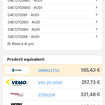
04E127026BC
- AUDI
04E127026BD
- AUDI
04E127026F
- AUDI
04E127026G
- AUDI
04E127026H
- AUDI
04E127026K
- AUDI
Mostra di più
Prodotti equivalenti
DRM02733
165,43 €
V10-25-0051
257,73 €
2250226
321,48 €