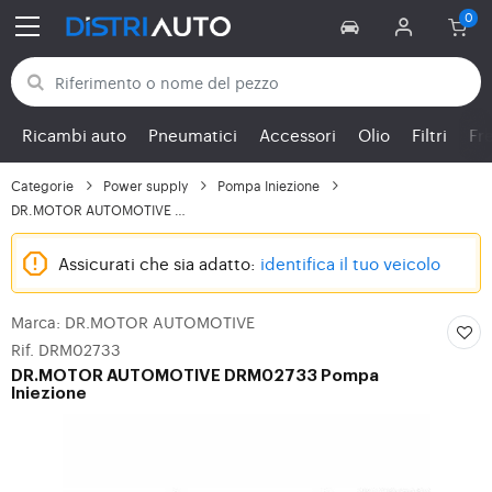
Torna alle categorie
Ricambi auto
Pneumatici
Accessori
Olio
Filtri
Fr
Categorie
Power supply
Pompa Iniezione
DR.MOTOR AUTOMOTIVE DR...
Assicurati che sia adatto:
identifica il tuo veicolo
Marca: DR.MOTOR AUTOMOTIVE
Rif. DRM02733
DR.MOTOR AUTOMOTIVE
DRM02733 Pompa
Iniezione