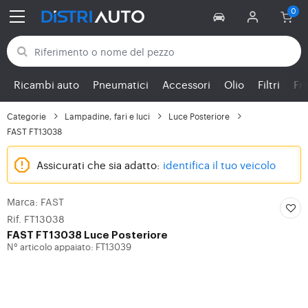
Torna alle categorie
Ricambi auto
Pneumatici
Accessori
Olio
Filtri
Fr
Categorie
Lampadine, fari e luci
Luce Posteriore
FAST FT13038
Assicurati che sia adatto:
identifica il tuo veicolo
Marca: FAST
Rif. FT13038
FAST
FT13038 Luce Posteriore
N° articolo appaiato: FT13039