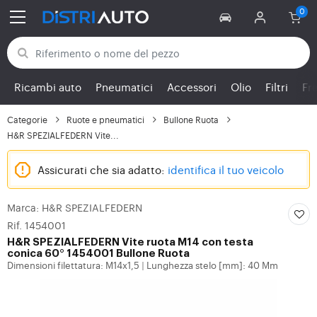
Torna alle categorie
Ricambi auto
Pneumatici
Accessori
Olio
Filtri
Fr
Categorie
Ruote e pneumatici
Bullone Ruota
H&R SPEZIALFEDERN Vite...
Assicurati che sia adatto:
identifica il tuo veicolo
Marca: H&R SPEZIALFEDERN
Rif. 1454001
H&R SPEZIALFEDERN
Vite ruota M14 con testa
conica 60° 1454001 Bullone Ruota
Dimensioni filettatura: M14x1,5
Lunghezza stelo [mm]: 40 Mm
|