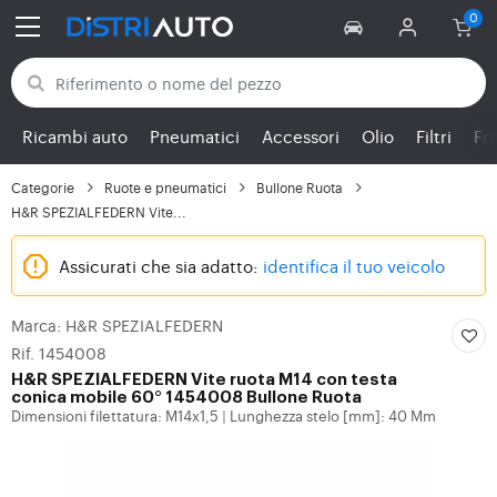
Torna alle categorie
Ricambi auto
Pneumatici
Accessori
Olio
Filtri
Fr
Categorie
Ruote e pneumatici
Bullone Ruota
H&R SPEZIALFEDERN Vite...
Assicurati che sia adatto:
identifica il tuo veicolo
Marca: H&R SPEZIALFEDERN
Rif. 1454008
H&R SPEZIALFEDERN
Vite ruota M14 con testa
conica mobile 60° 1454008 Bullone Ruota
Dimensioni filettatura: M14x1,5
Lunghezza stelo [mm]: 40 Mm
|