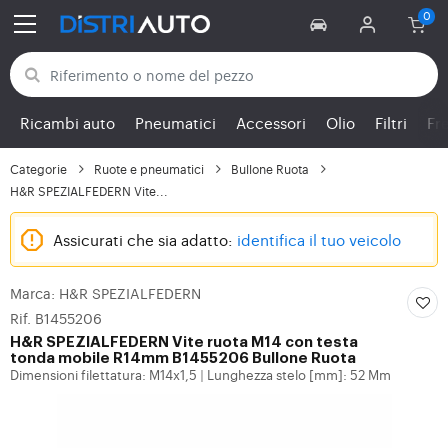
Torna alle categorie
Ricambi auto
Pneumatici
Accessori
Olio
Filtri
Fr
Categorie
Ruote e pneumatici
Bullone Ruota
H&R SPEZIALFEDERN Vite...
Assicurati che sia adatto:
identifica il tuo veicolo
Marca: H&R SPEZIALFEDERN
Rif. B1455206
H&R SPEZIALFEDERN
Vite ruota M14 con testa
tonda mobile R14mm B1455206 Bullone Ruota
Dimensioni filettatura: M14x1,5
Lunghezza stelo [mm]: 52 Mm
|