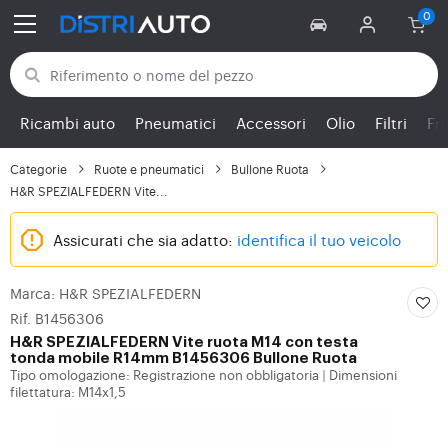
Torna alle categorie
Ricambi auto
Pneumatici
Accessori
Olio
Filtri
Fr
Categorie
Ruote e pneumatici
Bullone Ruota
H&R SPEZIALFEDERN Vite...
Assicurati che sia adatto:
identifica il tuo veicolo
Marca: H&R SPEZIALFEDERN
Rif. B1456306
H&R SPEZIALFEDERN
Vite ruota M14 con testa
tonda mobile R14mm B1456306 Bullone Ruota
Tipo omologazione: Registrazione non obbligatoria
Dimensioni
|
filettatura: M14x1,5