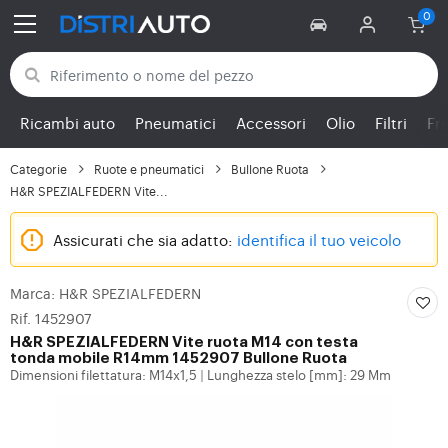
Torna alle categorie
Ricambi auto
Pneumatici
Accessori
Olio
Filtri
Fr
Categorie
Ruote e pneumatici
Bullone Ruota
H&R SPEZIALFEDERN Vite...
Assicurati che sia adatto:
identifica il tuo veicolo
Marca: H&R SPEZIALFEDERN
Rif. 1452907
H&R SPEZIALFEDERN
Vite ruota M14 con testa
tonda mobile R14mm 1452907 Bullone Ruota
Dimensioni filettatura: M14x1,5
Lunghezza stelo [mm]: 29 Mm
|