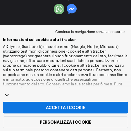
Continua la navigazione senza accettare >
Informazioni sui cookie e altri tracker
AD Tyres (Distriauto.it) e i suoi partner (Google, Hotjar, Microsoft)
utilizzano testimoni di connessione (cookie) e altri tracker
(webstorage) per garantire il buon funzionamento del sito, facilitare la
navigazione, effettuare misurazioni statistiche e personalizzare le
proprie campagne pubblicitarie. I cookie e altri tracker memorizzati
sul tuo terminale possono contenere dati personali. Pertanto, non
depositiamo nessun cookie o altri tracker senza il tuo consenso libero
e informato, ad eccezione di quelli che essenziali per il
funzionamento del sito. Conserviamo la tua scelta per 6 mesi. Puoi
revocare il tuo consenso in qualsiasi momento andando alla
pagina
dei cookie e altri tracker
. Puoi scegliere di continuare a navigare
senza accettare il deposito di cookie o altri tracker. Il rifiuto non
impedisce l'accesso ai servizi Distriauto.it. Per maggiori informazioni,
visita
la pagina cookie e
altri tracker
.
ACCETTA I COOKIE
PERSONALIZZA I COOKIE