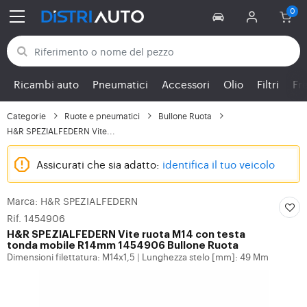
Torna alle categorie
Ricambi auto
Pneumatici
Accessori
Olio
Filtri
Fr
Categorie
Ruote e pneumatici
Bullone Ruota
H&R SPEZIALFEDERN Vite...
Assicurati che sia adatto:
identifica il tuo veicolo
Marca: H&R SPEZIALFEDERN
Rif. 1454906
H&R SPEZIALFEDERN
Vite ruota M14 con testa
tonda mobile R14mm 1454906 Bullone Ruota
Dimensioni filettatura: M14x1,5
Lunghezza stelo [mm]: 49 Mm
|