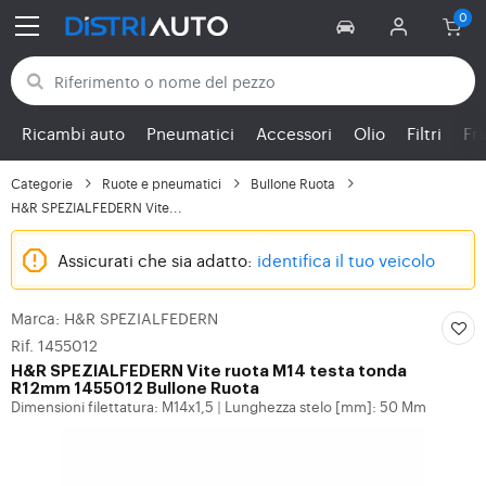
Torna alle categorie
Ricambi auto
Pneumatici
Accessori
Olio
Filtri
Fr
Categorie
Ruote e pneumatici
Bullone Ruota
H&R SPEZIALFEDERN Vite...
Assicurati che sia adatto:
identifica il tuo veicolo
Marca: H&R SPEZIALFEDERN
Rif. 1455012
H&R SPEZIALFEDERN
Vite ruota M14 testa tonda
R12mm 1455012 Bullone Ruota
Dimensioni filettatura: M14x1,5
Lunghezza stelo [mm]: 50 Mm
|