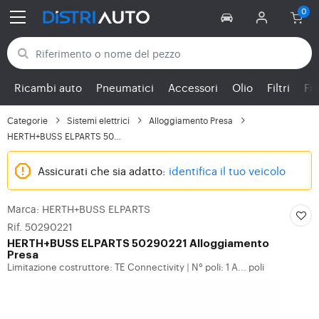
Torna alle categorie
Ricambi auto
Pneumatici
Accessori
Olio
Filtri
Fr
Categorie
Sistemi elettrici
Alloggiamento Presa
HERTH+BUSS ELPARTS 502...
Assicurati che sia adatto:
identifica il tuo veicolo
Marca: HERTH+BUSS ELPARTS
Rif. 50290221
HERTH+BUSS ELPARTS
50290221 Alloggiamento
Presa
Limitazione costruttore: TE Connectivity
N° poli: 1 A... poli
|