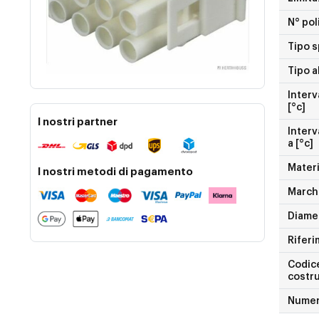
N° pol
Tipo s
Tipo a
Interv
[°c]
I nostri partner
Interv
a [°c]
Materi
I nostri metodi di pagamento
Marchi
Diame
Riferi
Codice
costr
Numer