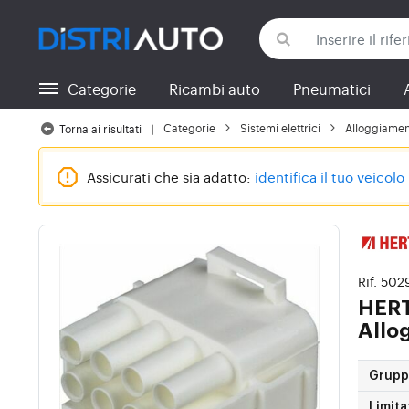
Categorie
Ricambi auto
Pneumatici
Torna alle categorie
Categorie
Sistemi elettrici
Alloggiamen
Torna ai risultati
Assicurati che sia adatto:
identifica il tuo veicolo
Rif. 50
HER
Allo
Gruppi
Limita