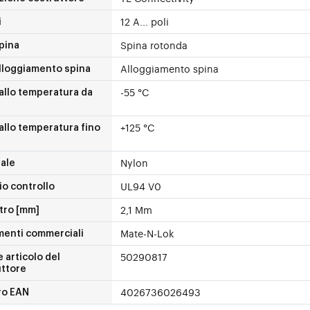
12 A... poli
i
Spina rotonda
pina
Alloggiamento spina
lloggiamento spina
-55 °C
allo temperatura da
+125 °C
allo temperatura fino
Nylon
ale
UL94 V0
o controllo
2,1 Mm
tro [mm]
Mate-N-Lok
menti commerciali
50290817
 articolo del
uttore
4026736026493
o EAN