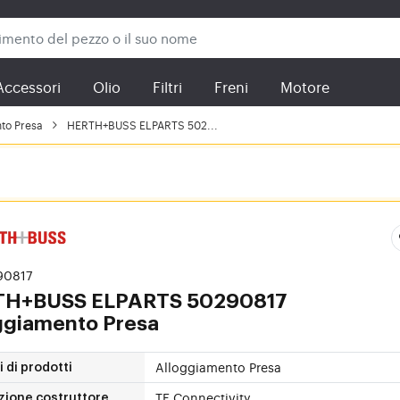
Accessori
Olio
Filtri
Freni
Motore
to Presa
HERTH+BUSS ELPARTS 502...
290817
TH+BUSS ELPARTS
50290817
ggiamento Presa
Alloggiamento Presa
 di prodotti
TE Connectivity
zione costruttore