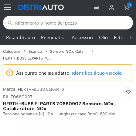
Torna alle categorie
Ricambi auto
Pneumatici
Accessori
Olio
Filtri
Fr
Categorie
Scarico
Sensore-NOx, Catalizza...
HERTH+BUSS ELPARTS 706...
Assicurati che sia adatto:
identifica il tuo veicolo
Marca: HERTH+BUSS ELPARTS
Rif. 70680907
HERTH+BUSS ELPARTS
70680907 Sensore-NOx,
Catalizzatore-NOx
Tensione nominale [v]: 12 V
Lunghezza cavo [mm]: 890 Mm
|