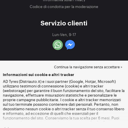
Codice di condotta per la moderazione
Servizio clienti
Lun-Ven, 9-17
Continua la navigazione senza accettare >
Informazioni sui cookie e altri tracker
AD Tyres (Distriauto.it) e i suoi partner (Google, Hotjar, Microsoft)
utilizzano testimoni di connessione (cookie) e altri tracker
(webstorage) per garantire il buon funzionamento del sito, facilitare la
navigazione, effettuare misurazioni statistiche e personalizzare le
proprie campagne pubblicitarie. I cookie e altri tracker memorizzati
sul tuo terminale possono contenere dati personali. Pertanto, non
depositiamo nessun cookie o altri tracker senza il tuo consenso libero
e informato, ad eccezione di quelli che essenziali per il
funzionamento del sito. Conserviamo la tua scelta per 6 mesi. Puoi
revocare il tuo consenso in qualsiasi momento andando alla
pagina
dei cookie e altri tracker
. Puoi scegliere di continuare a navigare