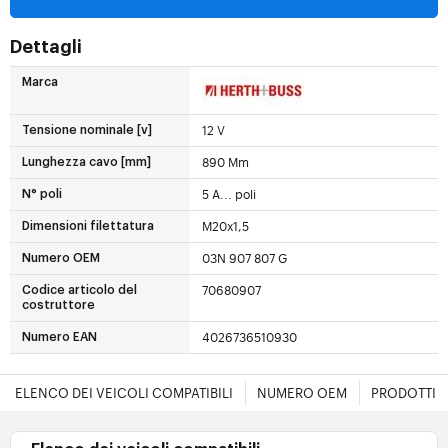
Dettagli
Marca
12 V
Tensione nominale [v]
890 Mm
Lunghezza cavo [mm]
5 A... poli
N° poli
M20x1,5
Dimensioni filettatura
03N 907 807 G
Numero OEM
70680907
Codice articolo del
costruttore
4026736510930
Numero EAN
ELENCO DEI VEICOLI COMPATIBILI
NUMERO OEM
PRODOTTI E