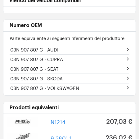
Elenco dei veicoli compatibili
Numero OEM
Parte equivalente ai seguenti riferimenti del produttore:
03N 907 807 G
- AUDI
03N 907 807 G
- CUPRA
03N 907 807 G
- SEAT
03N 907 807 G
- SKODA
03N 907 807 G
- VOLKSWAGEN
Prodotti equivalenti
N1214
207,03 €
9 3801 1
236,02 €