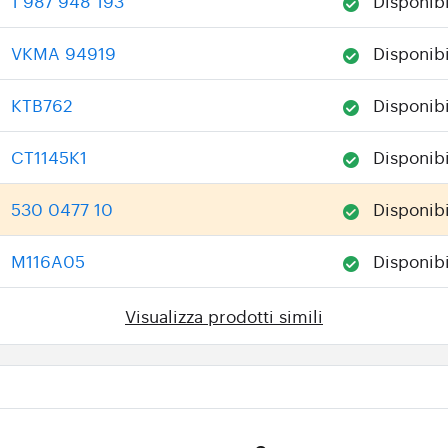
1 987 948 193
Disponibi
:
VKMA 94919
Disponibi
:
KTB762
Disponibi
:
CT1145K1
Disponibi
:
530 0477 10
Disponibi
:
M116A05
Disponibi
:
Visualizza prodotti simili