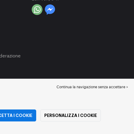
a
oderazione
Continua la navigazione senza accettare >
ETTA I COOKIE
PERSONALIZZA I COOKIE