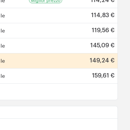
le
Miglior prezzo
114,24 €
le
114,83 €
le
119,56 €
le
145,09 €
le
149,24 €
le
159,61 €