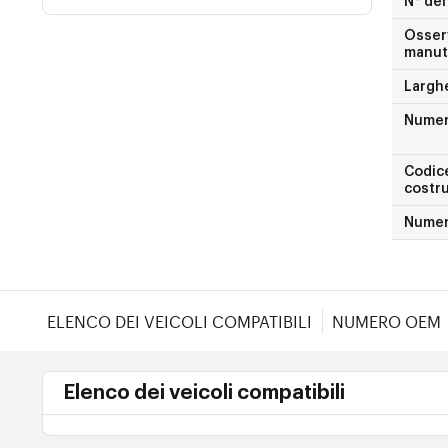
N° den
Osser
manut
Largh
Nume
Codice
costr
Numer
ELENCO DEI VEICOLI COMPATIBILI
NUMERO OEM
Elenco dei veicoli compatibili