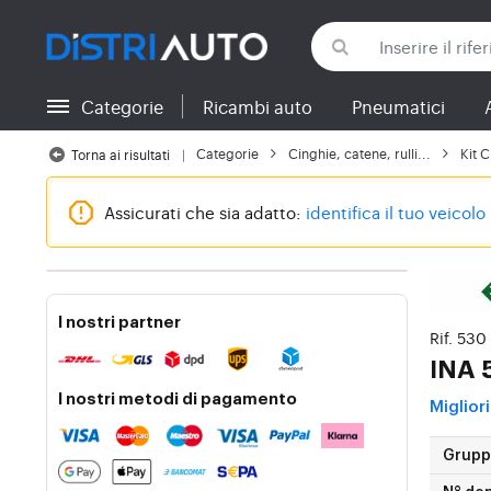
Categorie
Ricambi auto
Pneumatici
Torna alle categorie
Categorie
Cinghie, catene, rulli...
Kit 
Torna ai risultati
Assicurati che sia adatto:
identifica il tuo veicolo
I nostri partner
Rif. 530
INA
I nostri metodi di pagamento
Migliori
Gruppi