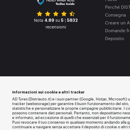
Perché DIS
Consegna
Nota
su
|
4.89
5
5832
Creare un A
recensioni
Domande fr
Deposito
Informazioni sui cookie e altri tracker
AD Tyres (Distriauto.it) e i suoi partner (Google, Hotjar, Microsoft) 
tracker (webstorage) per garantire il buon funzionamento del sito, 
statistiche e personalizzare le proprie campagne pubblicitarie. I co
possono contenere dati personali. Pertanto, non depositiamo nessu
e informato, ad eccezione di quelli che essenziali per il funzionam
Puoi revocare il tuo consenso in qualsiasi momento andando alla
p
continuare a navigare senza accettare il deposito di cookie o altri tr