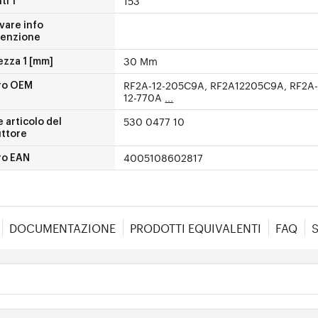
153
ti 1
vare info
enzione
30 Mm
ezza 1 [mm]
RF2A-12-205C9A, RF2A12205C9A, RF2A
ro OEM
12-770A
...
530 0477 10
 articolo del
uttore
4005108602817
o EAN
DOCUMENTAZIONE
PRODOTTI EQUIVALENTI
FAQ