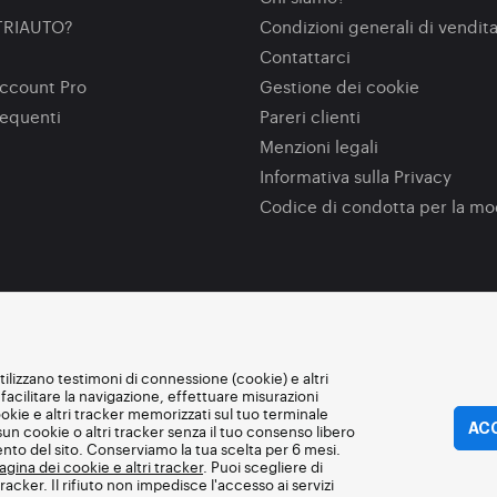
TRIAUTO?
Condizioni generali di vendit
Contattarci
ccount Pro
Gestione dei cookie
equenti
Pareri clienti
Menzioni legali
Informativa sulla Privacy
Codice di condotta per la m
utilizzano testimoni di connessione (cookie) e altri
facilitare la navigazione, effettuare misurazioni
okie e altri tracker memorizzati sul tuo terminale
ACC
n cookie o altri tracker senza il tuo consenso libero
ento del sito. Conserviamo la tua scelta per 6 mesi.
agina dei cookie e altri tracker
. Puoi scegliere di
acker. Il rifiuto non impedisce l'accesso ai servizi