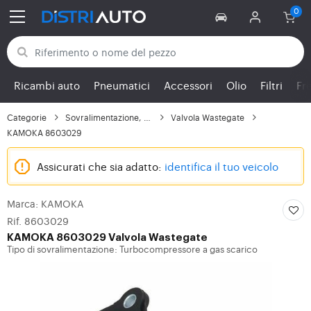
Torna alle categorie
Ricambi auto
Pneumatici
Accessori
Olio
Filtri
Fr
Categorie
Sovralimentazione, Turbo
Valvola Wastegate
KAMOKA 8603029
Assicurati che sia adatto:
identifica il tuo veicolo
Marca: KAMOKA
Rif. 8603029
KAMOKA
8603029 Valvola Wastegate
Tipo di sovralimentazione: Turbocompressore a gas scarico