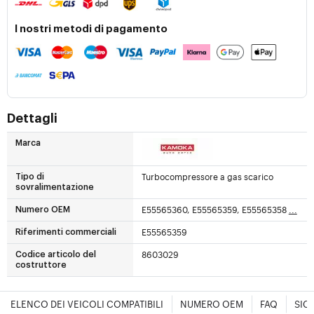
I nostri metodi di pagamento
Dettagli
Marca
Turbocompressore a gas scarico
Tipo di
sovralimentazione
E55565360, E55565359, E55565358
...
Numero OEM
E55565359
Riferimenti commerciali
8603029
Codice articolo del
costruttore
ELENCO DEI VEICOLI COMPATIBILI
NUMERO OEM
FAQ
SIC