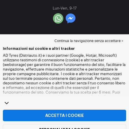
Lun-Ven, 9-17
Continua la navigazione senza accettare >
Informazioni sui cookie e altri tracker
AD Tyres (Distriauto.it) e i suoi partner (Google, Hotjar, Microsoft)
utilizzano testimoni di connessione (cookie) e altri tracker
(webstorage) per garantire il buon funzionamento del sito, facilitare la
navigazione, effettuare misurazioni statistiche e personalizzare le
proprie campagne pubblicitarie. I cookie e altri tracker memorizzati
sul tuo terminale possono contenere dati personali. Pertanto, non
depositiamo nessun cookie o altri tracker senza il tuo consenso libero
e informato, ad eccezione di quelli che essenziali per il
funzionamento del sito. Conserviamo la tua scelta per 6 mesi. Puoi
revocare il tuo consenso in qualsiasi momento andando alla
pagina
dei cookie e altri tracker
. Puoi scegliere di continuare a navigare
senza accettare il deposito di cookie o altri tracker. Il rifiuto non
impedisce l'accesso ai servizi Distriauto.it. Per maggiori informazioni,
visita
la pagina cookie e
altri tracker
.
ACCETTA I COOKIE