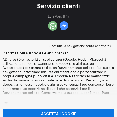
Servizio clienti
Lun-Ven, 9-17
Continua la navigazione senza accettare >
Informazioni sui cookie e altri tracker
AD Tyres (Distriauto.it) e i suoi partner (Google, Hotjar, Microsoft)
utilizzano testimoni di connessione (cookie) e altri tracker
(webstorage) per garantire il buon funzionamento del sito, facilitare la
navigazione, effettuare misurazioni statistiche e personalizzare le
proprie campagne pubblicitarie. I cookie e altri tracker memorizzati
sul tuo terminale possono contenere dati personali. Pertanto, non
depositiamo nessun cookie o altri tracker senza il tuo consenso libero
e informato, ad eccezione di quelli che essenziali per il
funzionamento del sito. Conserviamo la tua scelta per 6 mesi. Puoi
revocare il tuo consenso in qualsiasi momento andando alla
pagina
dei cookie e altri tracker
. Puoi scegliere di continuare a navigare
senza accettare il deposito di cookie o altri tracker. Il rifiuto non
impedisce l'accesso ai servizi Distriauto.it. Per maggiori informazioni,
visita
la pagina cookie e
altri tracker
.
ACCETTA I COOKIE