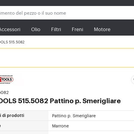
Accessori
Olio
Filtri
Freni
Motore
OLS 515.5082
.5082
TOOLS
515.5082 Pattino p. Smerigliare
Pattino p. Smerigliare
 di prodotti
Marrone
e