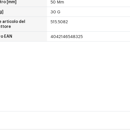
50 Mm
tro [mm]
30 G
g]
515.5082
 articolo del
uttore
4042146548325
o EAN