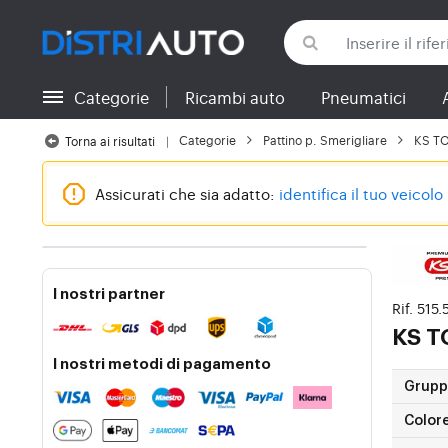
Categorie
Ricambi auto
Pneumatici
Torna alle categorie
Categorie
Pattino p. Smerigliare
KS TO
Torna ai risultati
Assicurati che sia adatto:
identifica il tuo veicolo
I nostri partner
Rif. 515
KS 
I nostri metodi di pagamento
Gruppi
Color