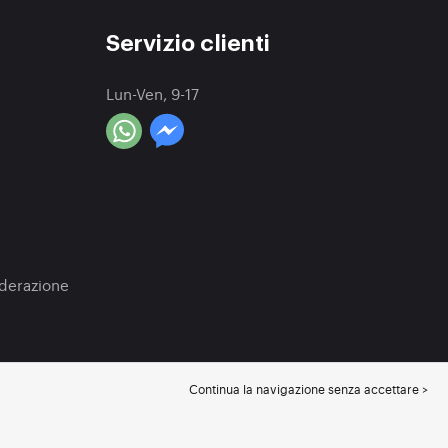
Servizio clienti
Lun-Ven, 9-17
a
oderazione
Continua la navigazione senza accettare >